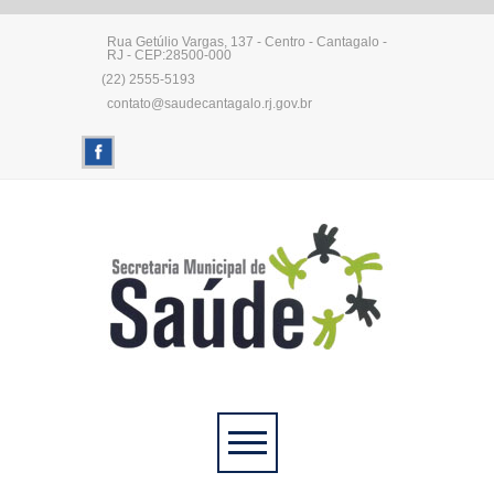
Rua Getúlio Vargas, 137 - Centro - Cantagalo -
RJ - CEP:28500-000
(22) 2555-5193
contato@saudecantagalo.rj.gov.br