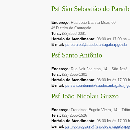
Psf São Sebastião do Paraíb
Endereço:
Rua João Batista Muzi, 60
4º Distrito de Cantagalo
Tels.:
(22)2553-0081
Horário de Atendimento:
08:00 às 17:00 hs 
E-mail:
psfparaiba@saudecantagalo.rj.gov.br
Psf Santo Antônio
Endereço:
Rua Nair Jacintha, 14 – São José
Tels.:
(22) 2555-1301
Horário de Atendimento:
08:00 hs às 17:00 
E-mail:
psfsantoantonio@saudecantagalo.rj.go
Psf João Nicolau Guzzo
Endereço:
Francisco Eugnio Vieira, 14 – Triâ
Tels.:
(22) 2555-1526
Horário de Atendimento:
08:00 hs às 17:00 
E-mail:
psfnicolauguzzo@saudecantagalo.rj.g