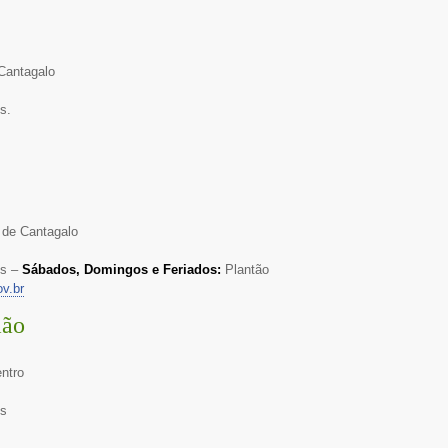
Cantagalo
s.
o de Cantagalo
hs –
Sábados, Domingos e Feriados:
Plantão
v.br
mão
ntro
hs