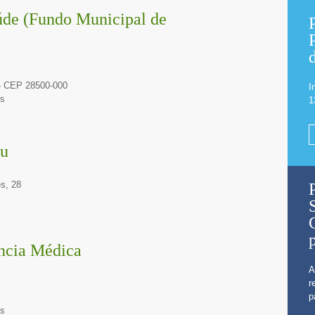
úde (Fundo Municipal de
 – CEP 28500-000
I
hs
1
mu
s, 28
ência Médica
A
r
p
hs