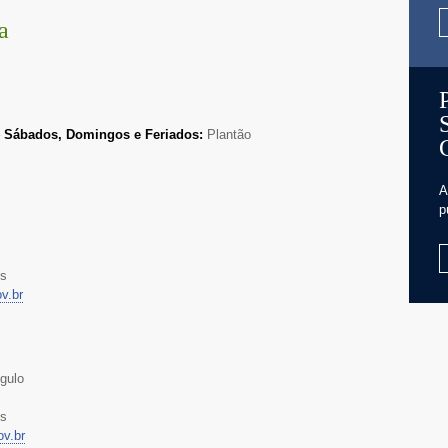
a
–
Sábados, Domingos e Feriados:
Plantão
A
p
hs
v.br
ngulo
hs
ov.br