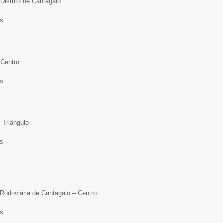
Distrito de Cantagalo
hs
 Centro
hs
 Triângulo
hs
Rodoviária de Cantagalo – Centro
hs