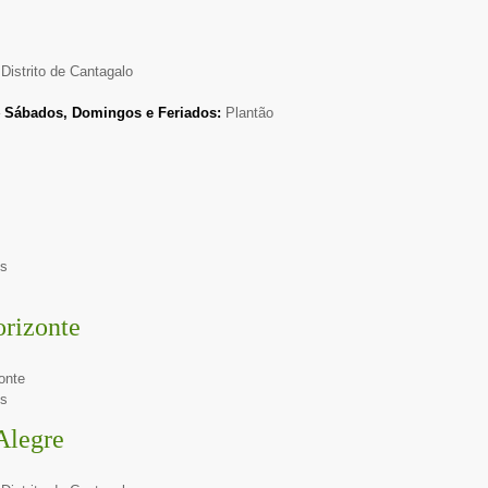
Distrito de Cantagalo
–
Sábados, Domingos e Feriados:
Plantão
hs
rizonte
onte
hs
Alegre