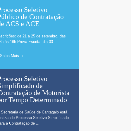
Processo Seletivo
Público de Contratação
de ACS e ACE
nscrições: de 21 a 25 de setembro, das
3h às 16h Prova Escrita: dia 03 ...
Saiba Mais
Processo Seletivo
Simplificado de
Contratação de Motorista
por Tempo Determinado
 Secretaria de Saúde de Cantagalo está
ealizando Processo Seletivo Simplificado
ara a Contratação de ...