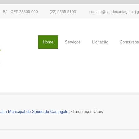
o - RJ - CEP:28500-000
(22) 2555-5193
contato@saudecantagalo.rj.g
Home
Serviços
Licitação
Concursos
aria Municipal de Saúde de Cantagalo
>
Endereços Úteis