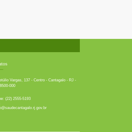
atos
túlio Vargas, 137 - Centro - Cantagalo - RJ -
8500-000
ne: (22) 2555-5193
:
o@saudecantagalo.rj.gov.br