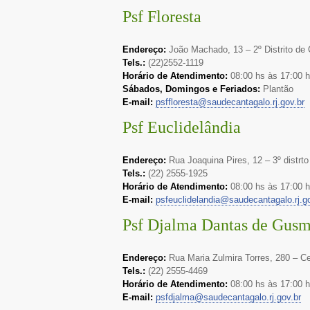
Psf Floresta
Endereço:
João Machado, 13 – 2º Distrito de 
Tels.:
(22)2552-1119
Horário de Atendimento:
08:00 hs às 17:00 h
Sábados, Domingos e Feriados:
Plantão
E-mail:
psffloresta@saudecantagalo.rj.gov.br
Psf Euclidelândia
Endereço:
Rua Joaquina Pires, 12 – 3º distrt
Tels.:
(22) 2555-1925
Horário de Atendimento:
08:00 hs às 17:00 
E-mail:
psfeuclidelandia@saudecantagalo.rj.go
Psf Djalma Dantas de Gus
Endereço:
Rua Maria Zulmira Torres, 280 – Ce
Tels.:
(22) 2555-4469
Horário de Atendimento:
08:00 hs às 17:00 
E-mail:
psfdjalma@saudecantagalo.rj.gov.br