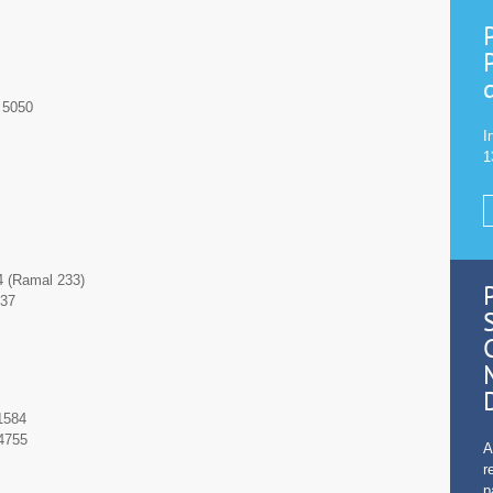
 5050
I
1
04 (Ramal 233)
837
-1584
-4755
A
r
p