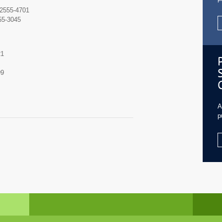
 2555-4701
55-3045
21
99
A
p