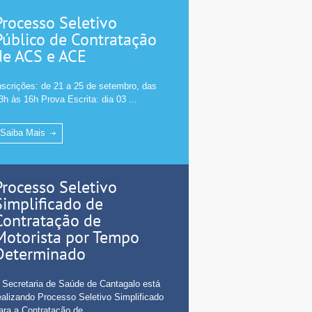
Processo Seletivo
Público de Contratação
de ACS e ACE
nscrições: de 21 a 25 de setembro, das
3h às 16h Prova Escrita: dia 03 ...
Saiba Mais
Processo Seletivo
Simplificado de
Contratação de
Motorista por Tempo
Determinado
 Secretaria de Saúde de Cantagalo está
ealizando Processo Seletivo Simplificado
ara a Contratação de ...