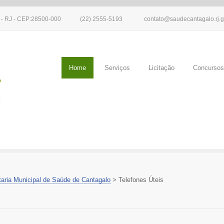
o - RJ - CEP:28500-000
(22) 2555-5193
contato@saudecantagalo.rj.g
Home
Serviços
Licitação
Concursos
taria Municipal de Saúde de Cantagalo
>
Telefones Úteis